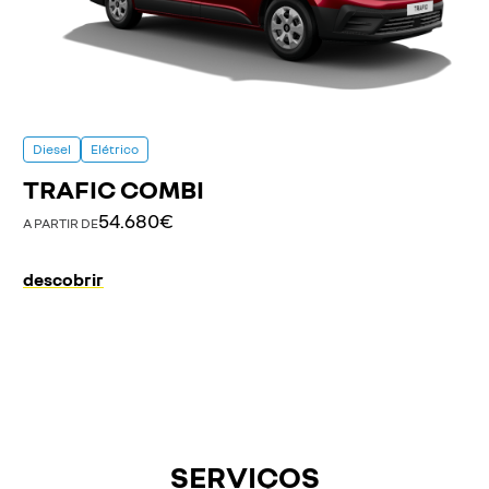
Diesel
Elétrico
TRAFIC COMBI
54.680€
A PARTIR DE
descobrir
SERVIÇOS