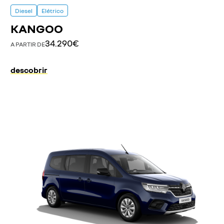
Diesel
Elétrico
KANGOO
34.290€
A PARTIR DE
descobrir