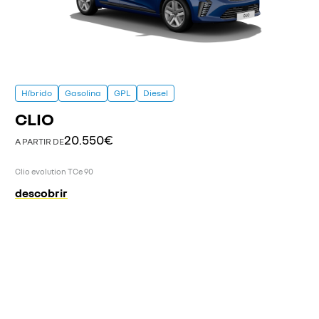
Híbrido
Gasolina
GPL
Diesel
CLIO
20.550€
A PARTIR DE
Clio evolution TCe 90
descobrir