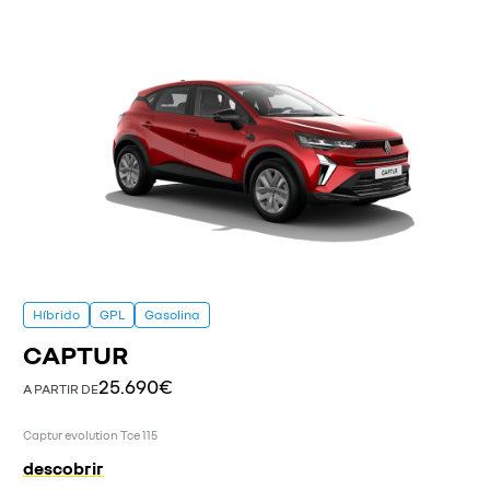
Híbrido
GPL
Gasolina
CAPTUR
25.690€
A PARTIR DE
Captur evolution Tce 115
descobrir