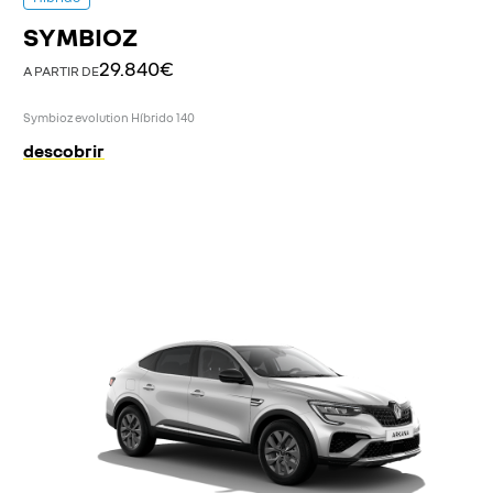
SYMBIOZ
29.840€
A PARTIR DE
Symbioz evolution Híbrido 140
descobrir