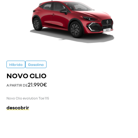
Híbrido
Gasolina
NOVO CLIO
21.990€
A PARTIR DE
Novo Clio evolution Tce 115
descobrir