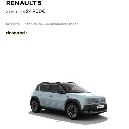
RENAULT 5
24.900€
A PARTIR DE
Renault 5 E-Tech elétrico 95cv autonomia urbana
descobrir