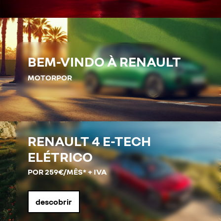
BEM-VINDO À RENAULT
MOTORPOR
RENAULT 4 E-TECH
ELÉTRICO
POR 259€/MÊS* + IVA
descobrir