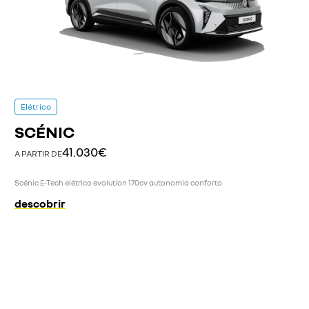
Elétrico
SCÉNIC
41.030€
A PARTIR DE
Scénic E-Tech elétrico evolution 170cv autonomia conforto
descobrir