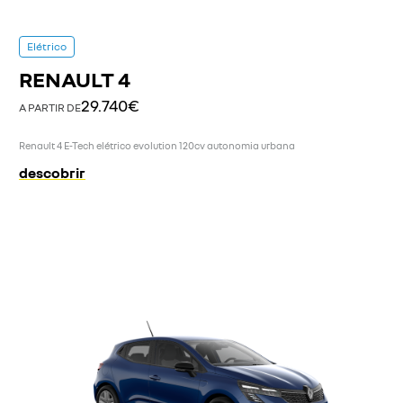
Elétrico
RENAULT 4
29.740€
A PARTIR DE
Renault 4 E-Tech elétrico evolution 120cv autonomia urbana
descobrir