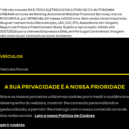
* IVA não incluído R4 E-TECH ELÉTRICO EVOLUTION 120 CV AUTONOMIA
URBANA através de Renting Automóvel Mobilize Financial Services, marca
RCICOM S.A., por 259€/mês, 60 meses, 60000 kms. Sem renda inicial majorada.
Aluguer mensal inclui Manutenção, LAC, IUC, IPO, Assistência em Viagem,
Seguro de Pneus e FleetConnect Base. Sujeito a aprovação. Válido até
31/07/2026 para clientes Empresas e ENIs, em Portugal Continental. Imagem
não contratual. Limitado ao stock existente.
VEÍCULOS
Veículos Novos
A SUA PRIVACIDADE É A NOSSA PRIORIDADE
SERVIÇOS
Nós e os nossos parceiros utilizamos cookies para medir a audiência e
Agendar serviço
desempenho do website, mostrar-lhe conteúdo personalizado e
geolocalizado, e permitir-lhe interagir com o nosso conteúdo através
Encomendar peças
das redes sociais.
Leia a nossa Política de Cookies
gerir cookies