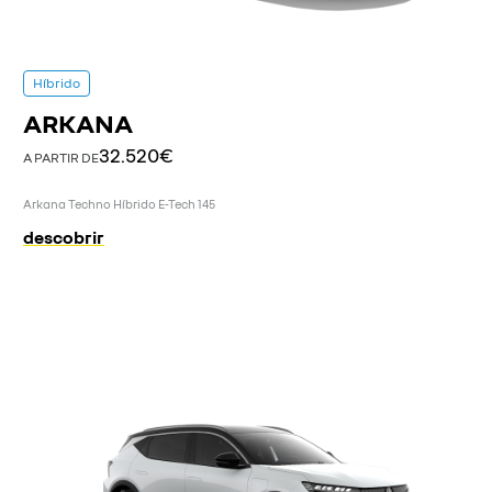
Híbrido
ARKANA
32.520€
A PARTIR DE
Arkana Techno Híbrido E-Tech 145
descobrir