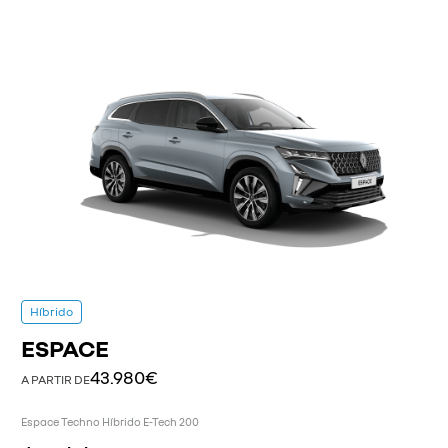
Híbrido
ESPACE
43.980€
A PARTIR DE
Espace Techno Híbrido E-Tech 200