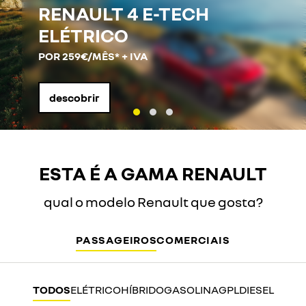
RENAULT 4 E-TECH
ELÉTRICO
POR 259€/MÊS* + IVA
descobrir
ESTA É A GAMA RENAULT
qual o modelo Renault que gosta?
PASSAGEIROS
COMERCIAIS
TODOS
ELÉTRICO
HÍBRIDO
GASOLINA
GPL
DIESEL