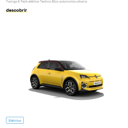
Twingo E-Tech elétrico Techno 82cv autonomia urbana
descobrir
Elétrico