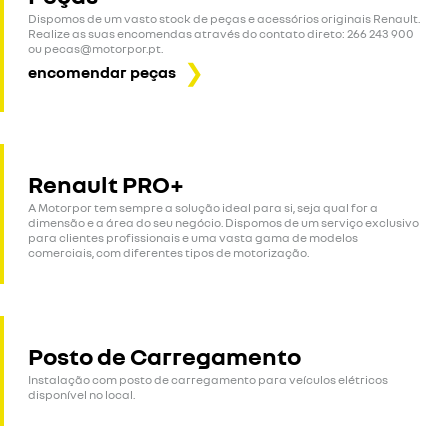
Dispomos de um vasto stock de peças e acessórios originais Renault.
Realize as suas encomendas através do contato direto: 266 243 900
ou pecas@motorpor.pt.
encomendar peças
Renault PRO+
A Motorpor tem sempre a solução ideal para si, seja qual for a
dimensão e a área do seu negócio. Dispomos de um serviço exclusivo
para clientes profissionais e uma vasta gama de modelos
comerciais, com diferentes tipos de motorização.
Posto de Carregamento
Instalação com posto de carregamento para veículos elétricos
disponível no local.